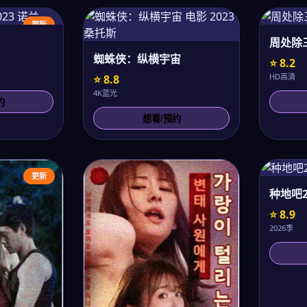
更新
周处除
蜘蛛侠：纵横宇宙
⭐ 8.2
HD高清
⭐ 8.8
4K蓝光
约
想看/预约
更新
种地吧
⭐ 8.9
2026季