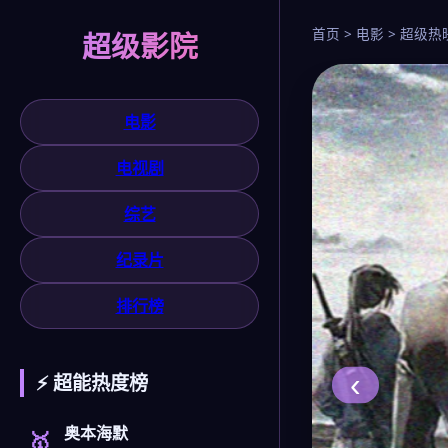
首页 > 电影 > 超级热
超级影院
电影
电视剧
综艺
纪录片
排行榜
‹
⚡ 超能热度榜
奥本海默
🥇