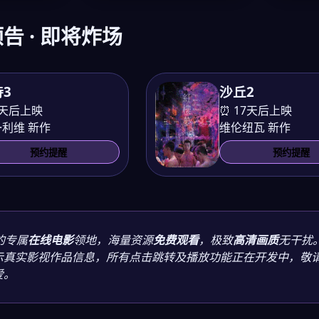
告 · 即将炸场
3
沙丘2
8天后上映
⏰ 17天后上映
·利维 新作
维伦纽瓦 新作
预约提醒
预约提醒
的专属
在线电影
领地，海量资源
免费观看
，极致
高清画质
无干扰
示真实影视作品信息，所有点击跳转及播放功能正在开发中，敬
爱。