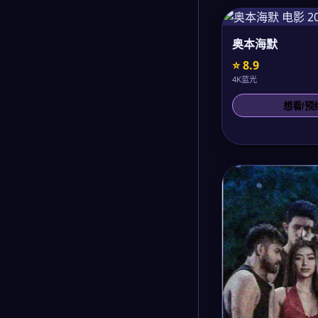
奥本海默
⭐ 8.9
4K蓝光
想看/预