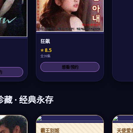
狂飙
⭐ 8.5
全39集
想看/预约
约
光珍藏 · 经典永存
霸王别姬
天使爱