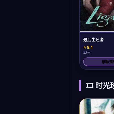
最后生还者
⭐ 9.1
全9集
想看/预
🎞️ 时