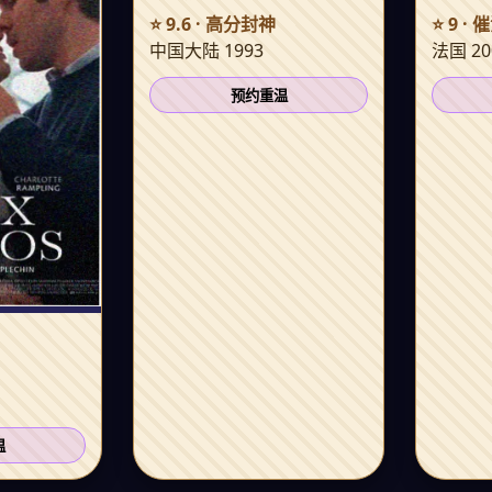
⭐ 9.6 · 高分封神
⭐ 9 ·
中国大陆 1993
法国 20
预约重温
温