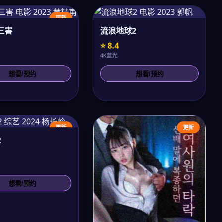
更新
三害
流浪地球2
⭐ 8.4
4K蓝光
想看/预约
想看/预约
更新
更新
2
想看/预约