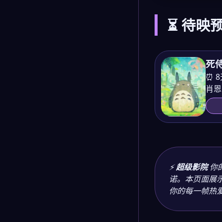
⏳ 待映预
死侍
⏰ 
肖恩
⚡
超级影院
你
诺。本页面展
你的每一帧热