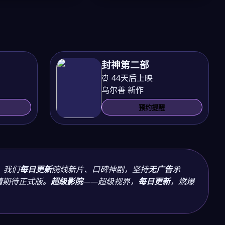
封神第二部
⏰ 44天后上映
乌尔善 新作
预约提醒
。我们
每日更新
院线新片、口碑神剧，坚持
无广告
承
请期待正式版。
超级影院
——超级视界，
每日更新
，燃爆