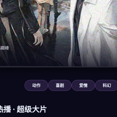
感巅峰
动作
喜剧
爱情
科幻
热播 · 超级大片