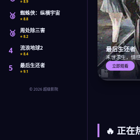
⭐ 8.9
蜘蛛侠：纵横宇宙
🥈
⭐ 8.8
周处除三害
🥉
⭐ 8.2
流浪地球2
最后生还者
4
⭐ 8.4
末世求生，情
最后生还者
5
立即观看
⭐ 9.1
© 2026 超级影院
🔥 正在