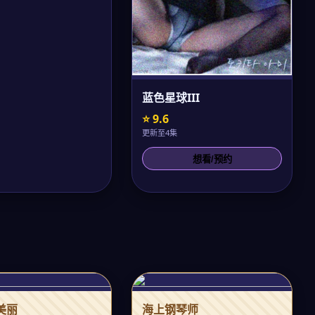
蓝色星球III
⭐ 9.6
更新至4集
想看/预约
美丽
海上钢琴师