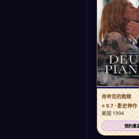
肖申克的救赎
⭐ 9.7 · 影史神作
美国 1994
预约重